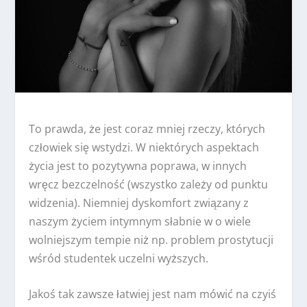
To prawda, że jest coraz mniej rzeczy, których
człowiek się wstydzi. W niektórych aspektach
życia jest to pozytywna poprawa, w innych
wręcz bezczelność (wszystko zależy od punktu
widzenia). Niemniej dyskomfort związany z
naszym życiem intymnym słabnie w o wiele
wolniejszym tempie niż np. problem prostytucji
wśród studentek uczelni wyższych.
Jakoś tak zawsze łatwiej jest nam mówić na czyiś