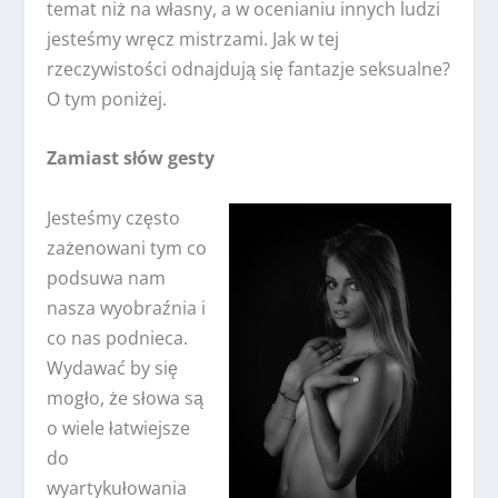
temat niż na własny, a w ocenianiu innych ludzi
jesteśmy wręcz mistrzami. Jak w tej
rzeczywistości odnajdują się fantazje seksualne?
O tym poniżej.
Zamiast słów gesty
Jesteśmy często
zażenowani tym co
podsuwa nam
nasza wyobraźnia i
co nas podnieca.
Wydawać by się
mogło, że słowa są
o wiele łatwiejsze
do
wyartykułowania