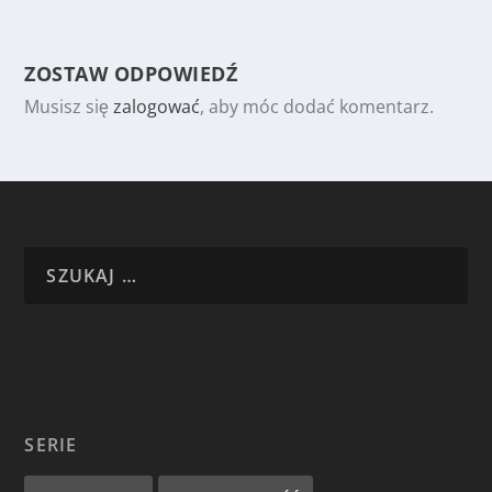
ZOSTAW ODPOWIEDŹ
Musisz się
zalogować
, aby móc dodać komentarz.
SERIE