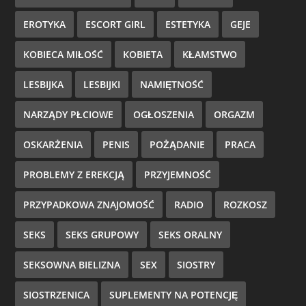
EROTYKA
ESCORT GIRL
ESTETYKA
GEJE
KOBIECA MIŁOŚĆ
KOBIETA
KŁAMSTWO
LESBIJKA
LESBIJKI
NAMIĘTNOŚĆ
NARZĄDY PŁCIOWE
OGŁOSZENIA
ORGAZM
OSKARŻENIA
PENIS
POŻĄDANIE
PRACA
PROBLEMY Z EREKCJĄ
PRZYJEMNOŚĆ
PRZYPADKOWA ZNAJOMOŚĆ
RADIO
ROZKOSZ
SEKS
SEKS GRUPOWY
SEKS ORALNY
SEKSOWNA BIELIZNA
SEX
SIOSTRY
SIOSTRZENICA
SUPLEMENTY NA POTENCJĘ