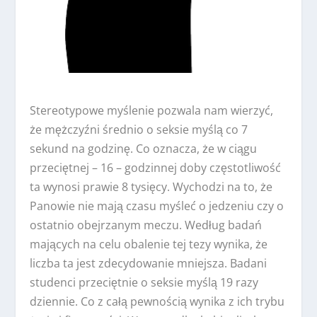
Stereotypowe myślenie pozwala nam wierzyć,
że mężczyźni średnio o seksie myślą co 7
sekund na godzinę. Co oznacza, że w ciągu
przeciętnej – 16 – godzinnej doby częstotliwość
ta wynosi prawie 8 tysięcy. Wychodzi na to, że
Panowie nie mają czasu myśleć o jedzeniu czy o
ostatnio obejrzanym meczu. Według badań
mających na celu obalenie tej tezy wynika, że
liczba ta jest zdecydowanie mniejsza. Badani
studenci przeciętnie o seksie myślą 19 razy
dziennie. Co z całą pewnością wynika z ich trybu