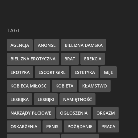
TAGI
AGENCJA
ANONSE
BIELIZNA DAMSKA
BIELIZNA EROTYCZNA
BRAT
EREKCJA
EROTYKA
ESCORT GIRL
ESTETYKA
GEJE
KOBIECA MIŁOŚĆ
KOBIETA
KŁAMSTWO
LESBIJKA
LESBIJKI
NAMIĘTNOŚĆ
NARZĄDY PŁCIOWE
OGŁOSZENIA
ORGAZM
OSKARŻENIA
PENIS
POŻĄDANIE
PRACA