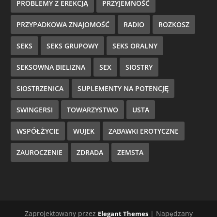
PROBLEMY Z EREKCJĄ
PRZYJEMNOŚĆ
PRZYPADKOWA ZNAJOMOŚĆ
RADIO
ROZKOSZ
SEKS
SEKS GRUPOWY
SEKS ORALNY
SEKSOWNA BIELIZNA
SEX
SIOSTRY
SIOSTRZENICA
SUPLEMENTY NA POTENCJĘ
SWINGERSI
TOWARZYSTWO
USTA
WSPÓŁŻYCIE
WUJEK
ZABAWKI EROTYCZNE
ZAUROCZENIE
ZDRADA
ZEMSTA
Zaprojektowany przez
| Napędzany
Elegant Themes