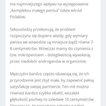
ma najmniejszego wpływu na występowanie
„kompleksu małego penisa” także wśród
Polaków.
Seksuolodzy przekonują, że problem
rozpoczyna się dopiero wtedy, gdy wymiary
penisa we wzwodzie są mniejsze bądź równe 7-
8 centymetrów. Wówczas mamy do czynienia z
tzw. mikropenisem – dolegliwością wywołaną
przez niedobór androgenów w organizmie.
Mężczyźni bardzo często obawiają się, że ich
przyrodzenie jest zbyt małe, by zapewnić pełną
satysfakcję swojej partnerce. Ten mit można
również bardzo szybko obalić, wszakże
głębokość pochwy to zaledwie 10 centymetrów.
Oznacza to, że posiadając członka o takiej